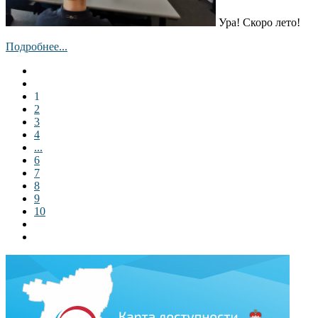
Ура! Скоро лето!
Подробнее...
1
2
3
4
...
6
7
8
9
10