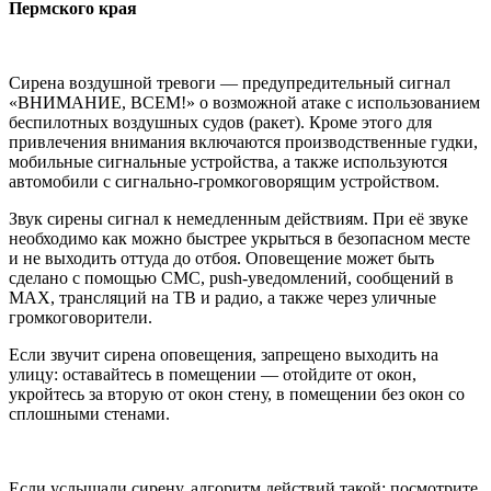
Пермского края
Сирена воздушной тревоги — предупредительный сигнал
«ВНИМАНИЕ, ВСЕМ!» о возможной атаке с использованием
беспилотных воздушных судов (ракет). Кроме этого для
привлечения внимания включаются производственные гудки,
мобильные сигнальные устройства, а также используются
автомобили с сигнально-громкоговорящим устройством.
Звук сирены сигнал к немедленным действиям. При её звуке
необходимо как можно быстрее укрыться в безопасном месте
и не выходить оттуда до отбоя. Оповещение может быть
сделано с помощью СМС, push-уведомлений, сообщений в
МАХ, трансляций на ТВ и радио, а также через уличные
громкоговорители.
Если звучит сирена оповещения, запрещено выходить на
улицу: оставайтесь в помещении — отойдите от окон,
укройтесь за вторую от окон стену, в помещении без окон со
сплошными стенами.
Если услышали сирену, алгоритм действий такой: посмотрите