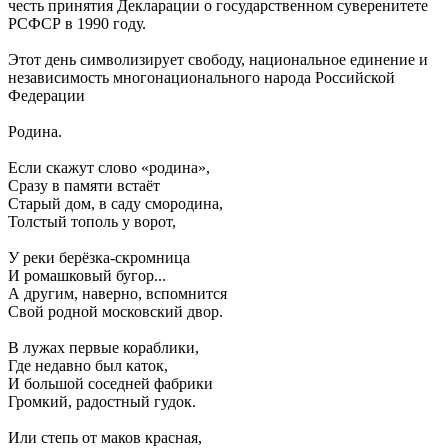
честь принятия Декларации о государственном суверенитете
РСФСР в 1990 году.
Этот день символизирует свободу, национальное единение и
независимость многонационального народа Российской
Федерации
Родина.
Если скажут слово «родина»,
Сразу в памяти встаёт
Старый дом, в саду смородина,
Толстый тополь у ворот,
У реки берёзка-скромница
И ромашковый бугор...
А другим, наверно, вспомнится
Свой родной московский двор.
В лужах первые кораблики,
Где недавно был каток,
И большой соседней фабрики
Громкий, радостный гудок.
Или степь от маков красная,