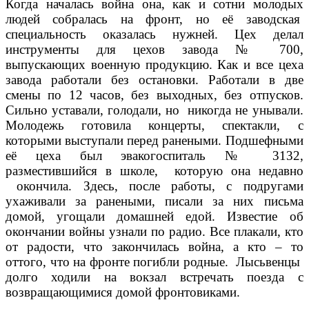
Когда началась война она, как и сотни молодых
людей собралась на фронт, но её заводская
специальность оказалась нужней. Цех делал
инструменты для цехов завода № 700,
выпускающих военную продукцию. Как и все цеха
завода работали без остановки. Работали в две
смены по 12 часов, без выходных, без отпусков.
Сильно уставали, голодали, но никогда не унывали.
Молодежь готовила концерты, спектакли, с
которыми выступали перед ранеными. Подшефными
её цеха был эвакогоспиталь № 3132,
разместившийся в школе, которую она недавно
окончила. Здесь, после работы, с подругами
ухаживали за ранеными, писали за них письма
домой, угощали домашней едой. Известие об
окончании войны узнали по радио. Все плакали, кто
от радости, что закончилась война, а кто – то
оттого, что на фронте погибли родные. Лысьвенцы
долго ходили на вокзал встречать поезда с
возвращающимися домой фронтовиками.