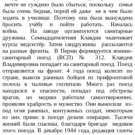
мечте не суждено было сбыться, поскольку семья
была очень бедная, порой ей даже не в чем было
ходить в училище. Поэтому она была вынуждена
бросить учёбу и пойти работать. Началась
война. На заводе организуются санитарные
дружины. Семнадцатилетняя Клавдия оканчивает
курсы медсестёр. Затем сандружины рассылаются
на разные фронты. В Перми формируется военно-
санитарный поезд (ВСП) № 312. Клавдия
Владимировна попадает на санитарный поезд. Поезд
отправляется на фронт. 4 года поезд колесит по
стране, вывозя раненых бойцов из прифронтовой
полосы в тыловые госпитали. Много раз поезд
находился в опасности, попадал под обстрелы
врагов, но медики работали самоотверженно,
проявляя храбрость и мужество. Они выносили из-
под огня раненых, контуженых солдат, некоторым
из них прямо в поезде делали операции. Тысячи
жизней были спасены, благодаря бригаде медиков
этого поезда. В декабре 1944 года, редакция газеты