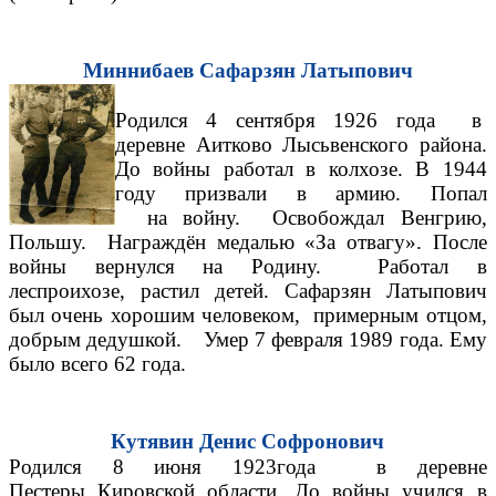
Миннибаев Сафарзян Латыпович
Родился 4 сентября 1926 года в
деревне Аитково Лысьвенского района.
До войны работал в колхозе. В 1944
году призвали в армию. Попал
на войну. Освобождал Венгрию,
Польшу. Награждён медалью «За отвагу». После
войны вернулся на Родину. Работал в
леспроихозе, растил детей. Сафарзян Латыпович
был очень хорошим человеком, примерным отцом,
добрым дедушкой. Умер 7 февраля 1989 года. Ему
было всего 62 года.
Кутявин Денис Софронович
Родился 8 июня 1923года в деревне
Пестеры Кировской области. До войны учился в