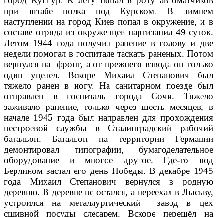
город Кунгур. К лету попал в роту автоматчиков
при штабе полка под Курском. В зимнем
наступлении на город Киев попал в окружение, и в
составе отряда из окруженцев партизанил 49 суток.
Летом 1944 года получил ранение в голову и две
недели помогал в госпитале таскать раненых. Потом
вернулся на фронт, а от прежнего взвода он только
один уцелел. Вскоре Михаил Степанович был
тяжело ранен в ногу. На санитарном поезде был
отправлен в госпиталь города Сочи. Тяжело
заживало ранение, только через шесть месяцев, в
начале 1945 года был направлен для прохождения
нестроевой службы в Сталинградский рабочий
батальон. Батальон на территории Германии
демонтировал типографии, бумагоделательное
оборудование и многое другое. Где-то под
Берлином застал его день Победы. В декабре 1945
года Михаил Степанович вернулся в родную
деревню. В деревне не остался, а переехал в Лысьву,
устроился на металлургический завод в цех
сшивной посуды слесарем. Вскоре перешёл на