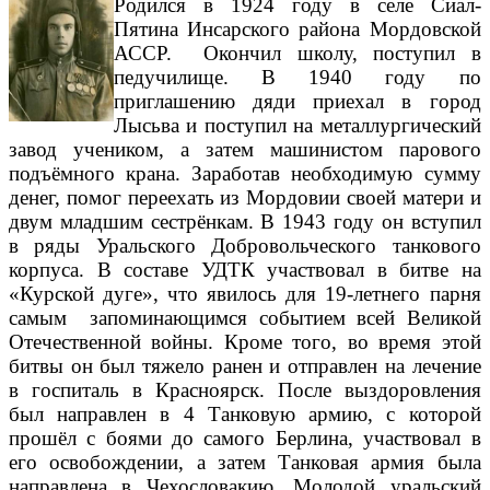
Родился в 1924 году в селе Сиал-
Пятина Инсарского района Мордовской
АССР. Окончил школу, поступил в
педучилище. В 1940 году по
приглашению дяди приехал в город
Лысьва и поступил на металлургический
завод учеником, а затем машинистом парового
подъёмного крана. Заработав необходимую сумму
денег, помог переехать из Мордовии своей матери и
двум младшим сестрёнкам. В 1943 году он вступил
в ряды Уральского Добровольческого танкового
корпуса. В составе УДТК участвовал в битве на
«Курской дуге», что явилось для 19-летнего парня
самым запоминающимся событием всей Великой
Отечественной войны. Кроме того, во время этой
битвы он был тяжело ранен и отправлен на лечение
в госпиталь в Красноярск. После выздоровления
был направлен в 4 Танковую армию, с которой
прошёл с боями до самого Берлина, участвовал в
его освобождении, а затем Танковая армия была
направлена в Чехословакию. Молодой уральский