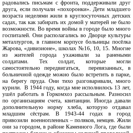
радовались письмам с фронта, поддерживали друг
друга, если получали «похоронки». Дети младшего
возраста неделями жили в круглосуточных детских
садах, так как забирать их домой у матерей не было
возможности. Во время войны в городе было много
госпиталей. Они располагались во Дворце культуры
металлургов, в главном корпусе больницы посёлка
Жарова, «дивизионе», школах №16, 10, 15. Многие
из жителей города ухаживали за ранеными
солдатами. Тех солдат, которые могли
самостоятельно передвигаться, перевязанных, в
больничной одежде можно было встретить в парке,
на берегу пруда. Они тихо разговаривали, много
курили. В 1944 году, когда мне исполнилось 13 лет,
ушёл работать в Горкомхоз рассыльным. Разносил
по организациям счета, квитанции. Иногда давали
дополнительную норму хлеба, которую отдавал
младшим сёстрам. В 1943-44 годах в город
привозили военнопленных – поляков, немцев. Жили
они за городом, в районе Каменного Лога, где были