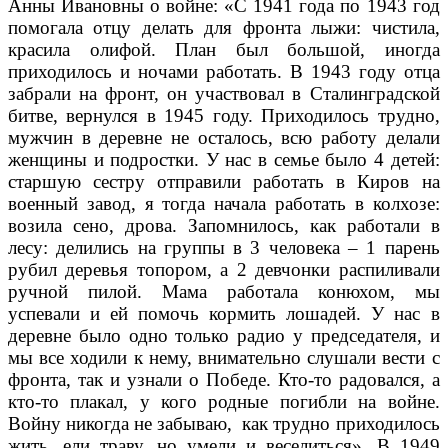
Анны Ивановны о войне: «С 1941 года по 1943 год
помогала отцу делать для фронта лыжи: чистила,
красила олифой. План был большой, иногда
приходилось и ночами работать. В 1943 году отца
забрали на фронт, он участвовал в Сталинградской
битве, вернулся в 1945 году. Приходилось трудно,
мужчин в деревне не осталось, всю работу делали
женщины и подростки. У нас в семье было 4 детей:
старшую сестру отправили работать в Киров на
военный завод, я тогда начала работать в колхозе:
возила сено, дрова. Запомнилось, как работали в
лесу: делились на группы в 3 человека – 1 парень
рубил деревья топором, а 2 девчонки распиливали
ручной пилой. Мама работала конюхом, мы
успевали и ей помочь кормить лошадей. У нас в
деревне было одно только радио у председателя, и
мы все ходили к нему, внимательно слушали вести с
фронта, так и узнали о Победе. Кто-то радовался, а
кто-то плакал, у кого родные погибли на войне.
Войну никогда не забываю, как трудно приходилось
жить, ели траву, но умели и веселиться». В 1949