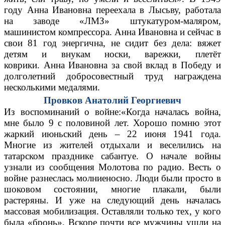
году Анна Ивановна переехала в Лысьву, работала
на заводе «ЛМЗ» штукатуром-маляром,
машинистом компрессора. Анна Ивановна и сейчас в
свои 81 год энергична, не сидит без дела: вяжет
детям и внукам носки, варежки, плетёт
коврики. Анна Ивановна за свой вклад в Победу и
долголетний добросовестный труд награждена
несколькими медалями.
Провков Анатолий Георгиевич
Из воспоминаний о войне:«Когда началась война,
мне было 9 с половиной лет. Хорошо помню этот
жаркий июньский день – 22 июня 1941 года.
Многие из жителей отдыхали и веселились на
татарском празднике сабантуе. О начале войны
узнали из сообщения Молотова по радио. Весть о
войне разнеслась молниеносно. Люди были просто в
шоковом состоянии, многие плакали, были
растеряны. И уже на следующий день началась
массовая мобилизация. Оставляли только тех, у кого
была «бронь». Вскоре почти все мужчины ушли на