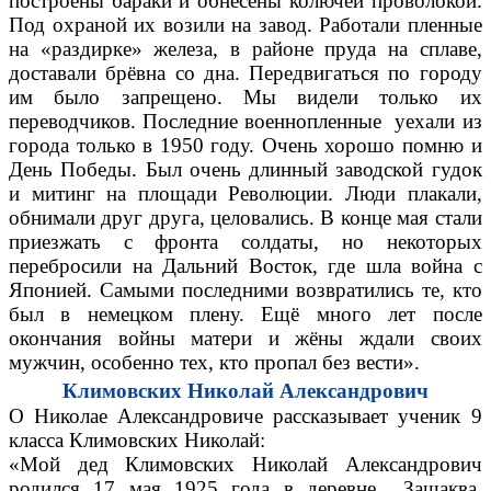
построены бараки и обнесены колючей проволокой.
Под охраной их возили на завод. Работали пленные
на «раздирке» железа, в районе пруда на сплаве,
доставали брёвна со дна. Передвигаться по городу
им было запрещено. Мы видели только их
переводчиков. Последние военнопленные уехали из
города только в 1950 году. Очень хорошо помню и
День Победы. Был очень длинный заводской гудок
и митинг на площади Революции. Люди плакали,
обнимали друг друга, целовались. В конце мая стали
приезжать с фронта солдаты, но некоторых
перебросили на Дальний Восток, где шла война с
Японией. Самыми последними возвратились те, кто
был в немецком плену. Ещё много лет после
окончания войны матери и жёны ждали своих
мужчин, особенно тех, кто пропал без вести».
Климовских Николай Александрович
О Николае Александровиче рассказывает ученик 9
класса Климовских Николай:
«Мой дед Климовских Николай Александрович
родился 17 мая 1925 года в деревне Зашаква,