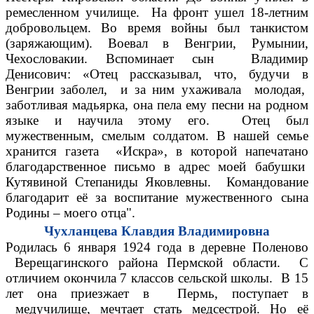
ремесленном училище. На фронт ушел 18-летним
добровольцем. Во время войны был танкистом
(заряжающим). Воевал в Венгрии, Румынии,
Чехословакии. Вспоминает сын Владимир
Денисович: «Отец рассказывал, что, будучи в
Венгрии заболел, и за ним ухаживала молодая,
заботливая мадьярка, она пела ему песни на родном
языке и научила этому его. Отец был
мужественным, смелым солдатом. В нашей семье
хранится газета «Искра», в которой напечатано
благодарственное письмо в адрес моей бабушки
Кутявиной Степаниды Яковлевны. Командование
благодарит её за воспитание мужественного сына
Родины – моего отца".
Чухланцева Клавдия Владимировна
Родилась 6 января 1924 года в деревне Поленово
Верещагинского района Пермской области. С
отличием окончила 7 классов сельской школы. В 15
лет она приезжает в Пермь, поступает в
медучилище, мечтает стать медсестрой. Но её