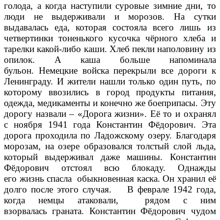
голода, а когда наступили суровые зимние дни, то
люди не выдерживали и морозов. На сутки
выдавалась еда, которая состояла всего лишь из
четвертинки тоненького кусочка чёрного хлеба и
тарелки какой-либо каши. Хлеб пекли наполовину из
опилок. А каша больше напоминала
бульон. Немецкие войска перекрыли все дороги к
Ленинграду. И жители нашли только один путь, по
которому ввозились в город продукты питания,
одежда, медикаменты и конечно же боеприпасы. Эту
дорогу назвали – «Дорога жизни». Её то и охранял
с ноября 1941 года Константин Фёдорович. Эта
дорога проходила по Ладожскому озеру. Благодаря
морозам, на озере образовался толстый слой льда,
который выдерживал даже машины. Константин
Фёдорович отстоял всю блокаду. Однажды
его жизнь спасла обыкновенная каска. Он хранил её
долго после этого случая. В феврале 1942 года,
когда немцы атаковали, рядом с ним
взорвалась граната. Константин Фёдорович чудом