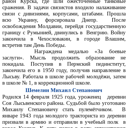
район Курска, где шли ожесточённые танковые
сражения. В задачи связистов входило налаживание
связи с дивизиями, корпусами, штабами. Прошла
всю Украину, форсировала Днепр. После
освобождения Молдавии, перейдя государственную
границу с Румынией, двинулись в Венгрию. Войну
закончила в Чехословакии, в городе Влашим,
встретив там День Победы.
Награждена медалью «За боевые
заслуги». Мысль продолжить образование не
покидала. Поступив в Пермский пединститут,
закончила его в 1950 году, получив направление в
Лысьву. Работала в школе рабочей молодёжи, затем
в школе № 1, в коррекционной школе.
Шемелин Михаил Степанович
Родился 14 февраля 1925 года, уроженец деревни
Соя Лысьвенского района. Судьбой было уготовано
Михаилу Степановичу стать пулемётчиком. В
январе 1943 года молодого тракториста из деревни
призвали в армию и отправили в учебный полк в