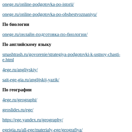
onege.ru/online-podgotovka-po-istorii/
onege.ru/online-podgotovka-po-obshestvoznaniyu/
По биологии
onege.ru/онлайн-подготовка-по-биологии/
По английскому языку
smashtrash.ru/govorenie/strategiya-podgotovki-k-ustnoy-chasti-
e.html
4ege.ru/angliyskiy/
sait-ege-gia.ru/anglijskij-yazik/
По географии
4ege.ru/geographi/
geoslides.ru/ege/
https://ege.yandex.ru/geography/
egeigia.ru/all-ege/materialy-ege/geografiya/