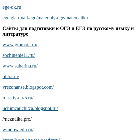
ege-ok.ru
egeigia.ru/all-ege/materialy-ege/matematika
Сайты для подготовки к ОГЭ и ЕГЭ по русскому языку и
литературе
www.gramota.ru/
sochinenie11.ru/
www.saharina.ru/
5litra.ru/
vrezonanse.blogspot.com/
russkiy-na-5.ru/
uchimcauchitca.blogspot.ru/
//neznaika.pro/
window.edu.ru/