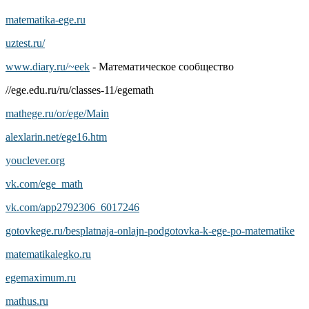
matematika-ege.ru
uztest.ru/
www.diary.ru/~eek
- Математическое сообщество
//ege.edu.ru/ru/classes-11/egemath
mathege.ru/or/ege/Main
alexlarin.net/ege16.htm
youclever.org
vk.com/ege_math
vk.com/app2792306_6017246
gotovkege.ru/besplatnaja-onlajn-podgotovka-k-ege-po-matematike
matematikalegko.ru
egemaximum.ru
mathus.ru