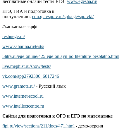
Бесплатные онлайн тесты ЕГЭ-
www.egesha.ru/
ЕГЭ, ГИА и подготовка к
поступлению-
edu.glavsprav.ru/spb/ege/spravki/
//капканы-егэ.рф/
reshuege.ru/
www.saharina.ru/tests/
5litra.ru/ege-online/425-ege-onlayn-po-literature-besplatno.html
live.mephist.ru/show/tests/
vk.com/app2792306_6017246
www.gramota.ru/
- Русский язык
www.internet-scool.ru
www.intellectcentre.ru
Сайты для подготовки к ОГЭ и ЕГЭ по математике
fipi.ru/view/sections/211/docs/471.html
- демо-версия