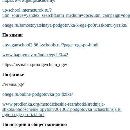
https://www.gauge.academy/
up-school.interneturok.ru/?
utm_source=yandex_search&utm_medium=cpc&utm_campaign=dopol
onege.ru/samostoyatelnaya-podgotovka-k-ege-po0russkomu-yaziku/
По химии
unyuganschool2.86.i-schools.ru/?page=ege-po-himii
www.happymay.ru/index/egeh/0-42
https://neznaika.pro/oge/chem_oge/
По физике
//егэша.рф/
onege.ru/online-podgotovka-po-fizike/
www.prodlenka.org/metodicheskie-razrabotki/srednjaja-
shkola/obobschenie-opytom/201302-podgotovka-uchaschihsja-k-
ogje-i-egje-po-fizi.html
По истории и обществознанию