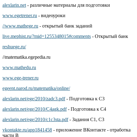
alexlarin.net
- различные материалы для подготовки
www.egetrener.ru
- видеоуроки
//www.mathege.ru
- открытый банк заданий
live.mephist.ru/?mid=1255348015#comments
- Открытый банк
reshuege.ru/
//matematika.egepedia.ru
www.mathedu.ru
www.ege-trener.ru
egeent.narod.ru/matematika/online/
alexlarin.net/ege/2010/zadc3.pdf
- Подготовка к C3
alexlarin.net/ege/2010/C4agk.pdf
- Подготовка к С4
alexlarin.net/ege/2010/c1c3sta.pdf
- Задания С1, С3
vkontakte.ru/app1841458
- приложение ВКонтакте - отработка
части В