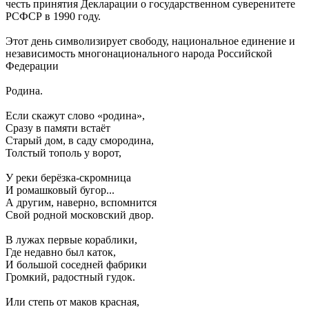
честь принятия Декларации о государственном суверенитете
РСФСР в 1990 году.
Этот день символизирует свободу, национальное единение и
независимость многонационального народа Российской
Федерации
Родина.
Если скажут слово «родина»,
Сразу в памяти встаёт
Старый дом, в саду смородина,
Толстый тополь у ворот,
У реки берёзка-скромница
И ромашковый бугор...
А другим, наверно, вспомнится
Свой родной московский двор.
В лужах первые кораблики,
Где недавно был каток,
И большой соседней фабрики
Громкий, радостный гудок.
Или степь от маков красная,