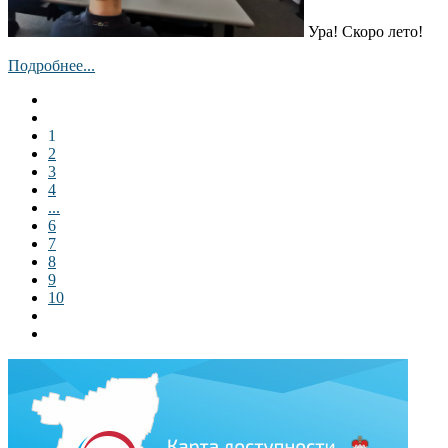
Ура! Скоро лето!
Подробнее...
1
2
3
4
...
6
7
8
9
10