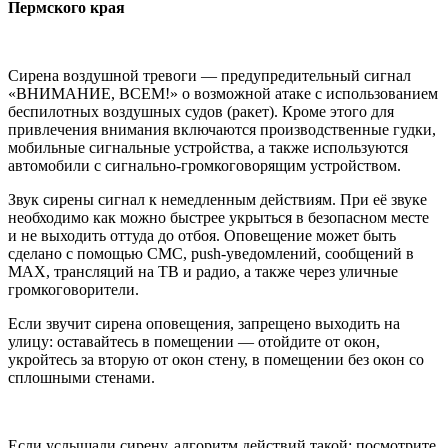
Пермского края
Сирена воздушной тревоги — предупредительный сигнал
«ВНИМАНИЕ, ВСЕМ!» о возможной атаке с использованием
беспилотных воздушных судов (ракет). Кроме этого для
привлечения внимания включаются производственные гудки,
мобильные сигнальные устройства, а также используются
автомобили с сигнально-громкоговорящим устройством.
Звук сирены сигнал к немедленным действиям. При её звуке
необходимо как можно быстрее укрыться в безопасном месте
и не выходить оттуда до отбоя. Оповещение может быть
сделано с помощью СМС, push-уведомлений, сообщений в
МАХ, трансляций на ТВ и радио, а также через уличные
громкоговорители.
Если звучит сирена оповещения, запрещено выходить на
улицу: оставайтесь в помещении — отойдите от окон,
укройтесь за вторую от окон стену, в помещении без окон со
сплошными стенами.
Если услышали сирену, алгоритм действий такой: посмотрите